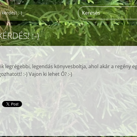
 kérdés! :-)
ÉRDÉS! :-)
ik legrégebbi, legendás könyvesboltja, ahol akár a regény eg
ozhatott! :-) Vajon ki lehet Ő? :-)