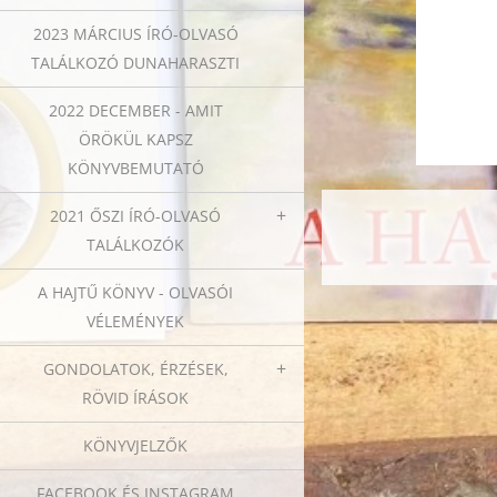
2023 MÁRCIUS ÍRÓ-OLVASÓ
TALÁLKOZÓ DUNAHARASZTI
2022 DECEMBER - AMIT
ÖRÖKÜL KAPSZ
KÖNYVBEMUTATÓ
2021 ŐSZI ÍRÓ-OLVASÓ
TALÁLKOZÓK
A HAJTŰ KÖNYV - OLVASÓI
VÉLEMÉNYEK
GONDOLATOK, ÉRZÉSEK,
RÖVID ÍRÁSOK
KÖNYVJELZŐK
FACEBOOK ÉS INSTAGRAM