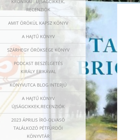
KRÓNIKÁI - ÚJSÁGCIKKEK,
RECENZIÓK
AMIT ÖRÖKÜL KAPSZ KÖNYV
A HAJTŰ KÖNYV
SZÁRHEGY ÖRÖKSÉGE KÖNYV
PODCAST BESZÉLGETÉS
KIRÁLY ERIKÁVAL
KÖNYVUTCA BLOG INTERJÚ
A HAJTŰ KÖNYV
ÚJSÁGCIKKEK,RECENZIÓK
2023 ÁPRILIS ÍRÓ-OLVASÓ
TALÁLKOZÓ PÉTFÜRDŐI
KÖNYVTÁR