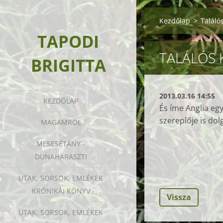
Kezdőlap
>
Találós
TAPODI
TALÁLÓS K
BRIGITTA
2013.03.16 14:55
KEZDŐLAP
És íme Anglia egy
szereplője is dolg
MAGAMRÓL
MESESÉTÁNY -
DUNAHARASZTI
UTAK, SORSOK, EMLÉKEK
KRÓNIKÁI KÖNYV
Vissza
UTAK, SORSOK, EMLÉKEK