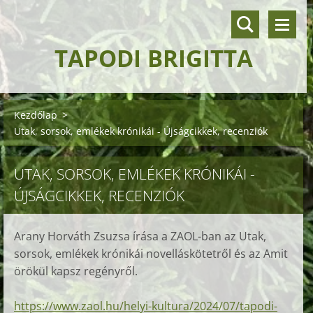
TAPODI BRIGITTA
Kezdőlap
>
Utak, sorsok, emlékek krónikái - Újságcikkek, recenziók
UTAK, SORSOK, EMLÉKEK KRÓNIKÁI -
ÚJSÁGCIKKEK, RECENZIÓK
Arany Horváth Zsuzsa írása a ZAOL-ban az Utak,
sorsok, emlékek krónikái novelláskötetről és az Amit
örökül kapsz regényről.
https://www.zaol.hu/helyi-kultura/2024/07/tapodi-