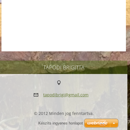
TAPODI BRIGITTA
tapodibr
igi@gmai
l.com
© 2012 Minden jog fenntartva.
Készíts ingyenes honlapot