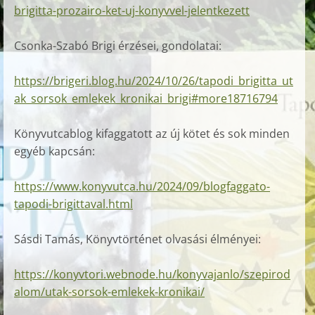
brigitta-prozairo-ket-uj-konyvvel-jelentkezett
Csonka-Szabó Brigi érzései, gondolatai:
https://brigeri.blog.hu/2024/10/26/tapodi_brigitta_ut
ak_sorsok_emlekek_kronikai_brigi#more18716794
Könyvutcablog kifaggatott az új kötet és sok minden
egyéb kapcsán:
https://www.konyvutca.hu/2024/09/blogfaggato-
tapodi-brigittaval.html
Sásdi Tamás, Könyvtörténet olvasási élményei:
https://konyvtori.webnode.hu/konyvajanlo/szepirod
alom/utak-sorsok-emlekek-kronikai/