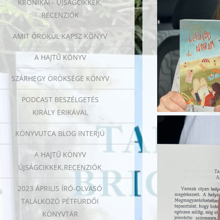
KRÓNIKÁI - ÚJSÁGCIKKEK,
RECENZIÓK
AMIT ÖRÖKÜL KAPSZ KÖNYV
A HAJTŰ KÖNYV
SZÁRHEGY ÖRÖKSÉGE KÖNYV
PODCAST BESZÉLGETÉS
KIRÁLY ERIKÁVAL
KÖNYVUTCA BLOG INTERJÚ
A HAJTŰ KÖNYV
ÚJSÁGCIKKEK,RECENZIÓK
2023 ÁPRILIS ÍRÓ-OLVASÓ
TALÁLKOZÓ PÉTFÜRDŐI
KÖNYVTÁR