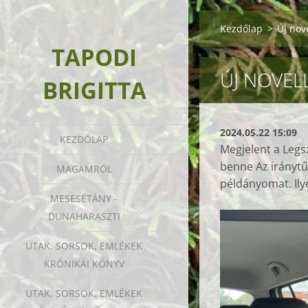
Kezdőlap
>
Új nov
TAPODI
ÚJ NOVEL
BRIGITTA
2024.05.22 15:09
KEZDŐLAP
Megjelent a Legs
benne Az iránytű 
MAGAMRÓL
példányomat. Ilye
MESESÉTÁNY -
DUNAHARASZTI
UTAK, SORSOK, EMLÉKEK
KRÓNIKÁI KÖNYV
UTAK, SORSOK, EMLÉKEK