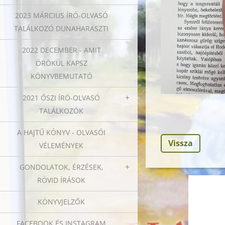
2023 MÁRCIUS ÍRÓ-OLVASÓ
TALÁLKOZÓ DUNAHARASZTI
2022 DECEMBER - AMIT
ÖRÖKÜL KAPSZ
KÖNYVBEMUTATÓ
2021 ŐSZI ÍRÓ-OLVASÓ
TALÁLKOZÓK
A HAJTŰ KÖNYV - OLVASÓI
Vissza
VÉLEMÉNYEK
GONDOLATOK, ÉRZÉSEK,
RÖVID ÍRÁSOK
KÖNYVJELZŐK
FACEBOOK ÉS INSTAGRAM