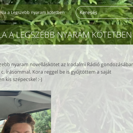
ella a Legszebb nyaram kötetben
LA A LEGSZEBB NYARAM KÖTETBEN
zebb nyaram novelláskötet az Irodalmi Rádió gondozásában
c. írásommal. Kora reggel be is gyűjtöttem a saját
n kis szépecske! :-)