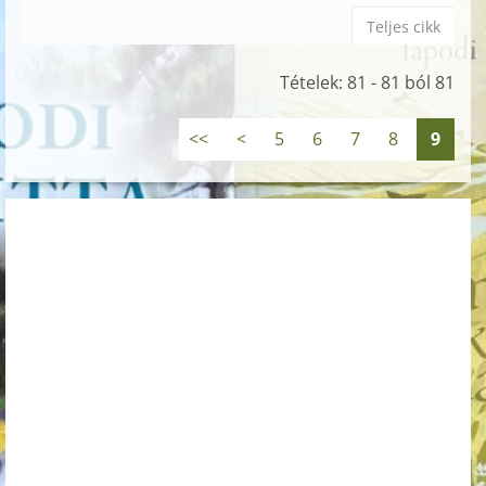
Teljes cikk
Tételek: 81 - 81 ból 81
<<
<
5
6
7
8
9