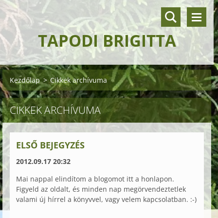
TAPODI BRIGITTA
Kezdőlap
>
Cikkek archívuma
CIKKEK ARCHÍVUMA
ELSŐ BEJEGYZÉS
2012.09.17 20:32
Mai nappal elindítom a blogomot itt a honlapon.
Figyeld az oldalt, és minden nap megörvendeztetlek
valami új hírrel a könyvvel, vagy velem kapcsolatban. :-)