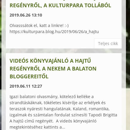
REGÉNYRŐL, A KULTURPARA TOLLÁBÓL
2019.06.26 13:10
Olvasssátok el, katt a linkre! :-)
https://kulturpara.blog.hu/2019/06/26/a_hajtu
Teljes cikk
VIDEÓS KÖNYVAJÁNLÓ A HAJTŰ
REGÉNYRŐL A NEKEM A BALATON
BLOGGEREITŐL
2019.06.11 12:27
Igazi balatoni olvasmány, kötelező kelléke a
strandtáskáknak, tökéletes kísérője az erkélyek és
teraszok nyáresti hangulatának. Kaland, romantika,
izgalmak és számtalan fordulat színesíti Tapodi Brigitta
A hajtű című regényét. A videós könyvajánló
megtekintéséhez kattints a...