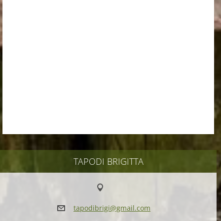
TAPODI BRIGITTA
tapodibr
igi@gmai
l.com