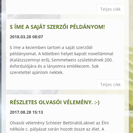
Teljes cikk
S ÍME A SAJÁT SZERZŐI PÉLDÁNYOM!
2018.03.28 08:07
S íme a kezemben tartom a saját szerződi
példányomat. A kötetben helyet kapott novellámmal
(Kalászszemnyi erő), Semmelweis születésének 200.
évfordulójára és a lányomra emlékezem. Sok
szeretettel ajánlom nektek.
Teljes cikk
RÉSZLETES OLVASÓI VÉLEMÉNY. :-)
2017.08.28 15:13
Olvasói vélemény Schleier Bettinától,akivel az Élni
nélküle c. pályázat során hozott össze az élet. A