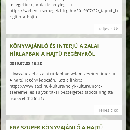
fellegekben járok, de tényleg! :-)
https://szellemicsemegek.blog.hu/2019/07/22/_tapodi_b
rigitta_a_hajtu
Teljes cikk
KÖNYVAJÁNLÓ ÉS INTERJÚ A ZALAI
HÍRLAPBAN A HAJTŰ REGÉNYRŐL
2019.07.08 15:38
Olvassátok el a Zalai Hírlapban velem készített interjút
A hajtű regény kapcsán. Katt a linkre:
https://www.zaol.hu/kultura/helyi-kultura/nora-
szerelmei-es-sulyos-titkai-beszelgetes-tapodi-brigitta-
ironovel-3136151/
Teljes cikk
EGY SZUPER KÖNYVAJÁNLÓ A HAJTŰ