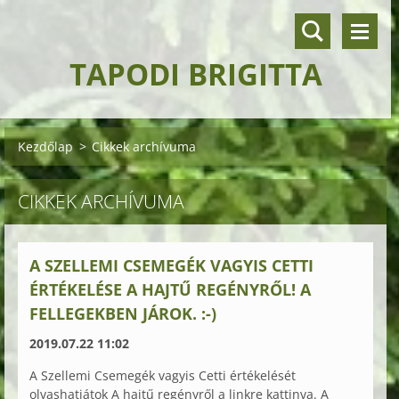
TAPODI BRIGITTA
Kezdőlap
>
Cikkek archívuma
CIKKEK ARCHÍVUMA
A SZELLEMI CSEMEGÉK VAGYIS CETTI
ÉRTÉKELÉSE A HAJTŰ REGÉNYRŐL! A
FELLEGEKBEN JÁROK. :-)
2019.07.22 11:02
A Szellemi Csemegék vagyis Cetti értékelését
olvashatjátok A hajtű regényről a linkre kattinva. A