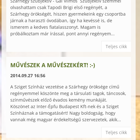
Szárhegy szubjektív - Gál Vilmos Szubjektív szemmel
olvashattam csak Tapodi Brigi első regényét, a
Szárhegy örökségét, hiszen gyermekeink egy csoportba
járnak a haraszti óvodában, így ha kevéssé is, de
ismerem a kedves fiatalasszonyt. Magam is
próbálkoztam már írással, pont annyi regényem...
Teljes cikk
MŰVÉSZEK A MŰVÉSZEKÉRT! :-)
2014.09.27 16:56
A Sziget Színház vezetése a Szárhegy öröksége című
regényemmel köszönte meg a társulati tagok, táncosok,
színművészek előző évados kemény munkáját.
Köszönet az Inter-Épfu Budapest Kft-nek és a Sziget
Színháznak a támogatásért! Nagy boldogság, hogy
vannak még magyar érdekeltségű szervezetek, akik...
Teljes cikk