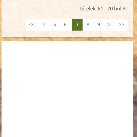
Tételek: 61 - 70 ból 81
<<
<
5
6
7
8
9
>
>>